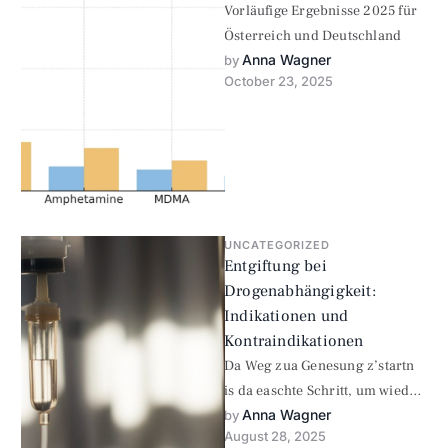
Vorläufige Ergebnisse 2025 für
Österreich und Deutschland
Anna Wagner
by 
October 23, 2025
UNCATEGORIZED
Entgiftung bei
Drogenabhängigkeit:
Indikationen und
Kontraindikationen
Da Weg zua Genesung z’startn
is da easchte Schritt, um wieda
Anna Wagner
Kontrolle üba dei Lebn z’kriagn.
by 
August 28, 2025
In unsana …