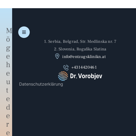
M
ö
1. Serbia, Belgrad, Str. Medlinska nr. 7
g
2. Slovenia, Rogaška Slatina
e
info@entzugsklinikn.at
h
+4314420461
e
u
Datenschutzerklärung
t
e
d
e
r
e