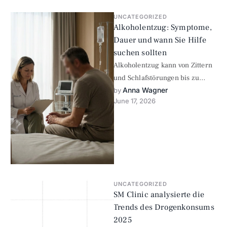
UNCATEGORIZED
Alkoholentzug: Symptome,
Dauer und wann Sie Hilfe
suchen sollten
Alkoholentzug kann von Zittern
und Schlafstörungen bis zu
Anna Wagner
Krampfanfällen und Delirium
by 
June 17, 2026
tremens reichen. Erfahren Sie,
welche Symptome auftreten …
UNCATEGORIZED
SM Clinic analysierte die
Trends des Drogenkonsums
2025