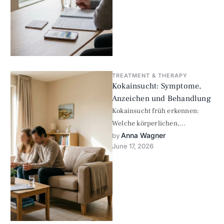
TREATMENT & THERAPY
Kokainsucht: Symptome,
Anzeichen und Behandlung
Kokainsucht früh erkennen:
Welche körperlichen,
Anna Wagner
psychischen und
by 
June 17, 2026
verhaltensbezogenen Anzeichen
typisch sind, wann
Kokainentzug riskant werden
kann und welche …