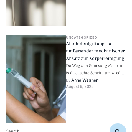
UNCATEGORIZED
Alkoholentgiftung – a
umfassender medizinischer
Ansatz zur Körperreinigung
Da Weg zua Genesung z’startn
is da easchte Schritt, um wieda
Anna Wagner
Kontrolle üba dei Lebn z’kriagn.
by 
August 6, 2025
In unsana …