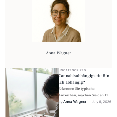
Anna Wagner
UNCATEGORIZED
Cannabisabhängigkeit: Bin
ich abhängig?
Erkennen Sie typische
Anzeichen, machen Sie den 11-
Anna Wagner
Fragen-Selbsttest und erfahren
by 
July 6, 2026
Sie, wann vertrauliche Hilfe
sinnvoll ist.