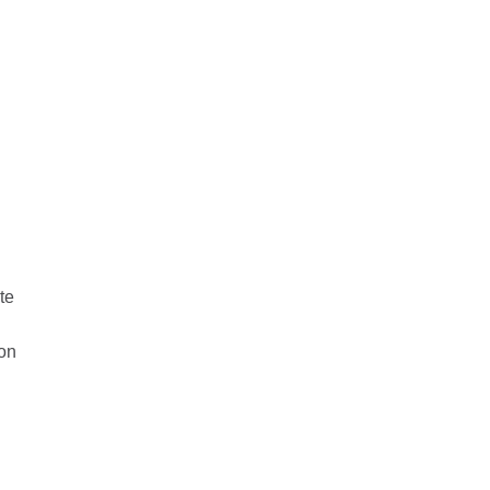
te
i
ion