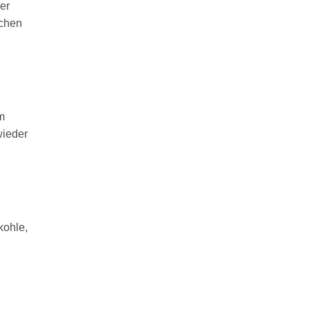
er
schen
m
wieder
kohle,