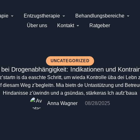
apie
Entzugstherapie
Behandlungsbereiche
Über uns
Kontakt
Ratgeber
UNCATEGORIZED
 bei Drogenabhängigkeit: Indikationen und Kontrai
tartn is da easchte Schritt, um wieda Kontrolle üba dei Lebn z’
 auf diesam Weg z’begleitn. Mia bietn de Untastützung und Betre
Hindanisse z’üwindn und a gsündas, stärkeras Ich aufz’baua
Anna Wagner
08/28/2025